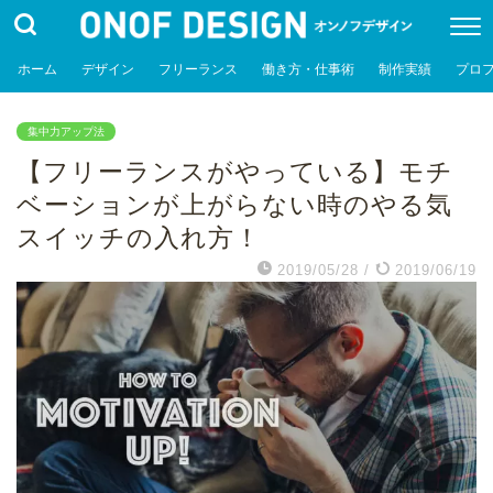
ホーム
デザイン
フリーランス
働き方・仕事術
制作実績
プロ
集中力アップ法
【フリーランスがやっている】モチ
ベーションが上がらない時のやる気
スイッチの入れ方！
2019/05/28
/
2019/06/19