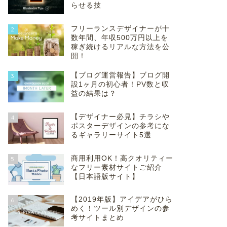
らせる技
フリーランスデザイナーが十
2
数年間、年収500万円以上を
稼ぎ続けるリアルな方法を公
開！
【ブログ運営報告】ブログ開
3
設1ヶ月の初心者！PV数と収
益の結果は？
【デザイナー必見】チラシや
4
ポスターデザインの参考にな
るギャラリーサイト5選
商用利用OK！高クオリティー
5
なフリー素材サイトご紹介
【日本語版サイト】
【2019年版】アイデアがひら
6
めく！ツール別デザインの参
考サイトまとめ