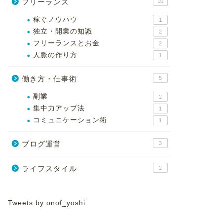
フリーランス
10
稼ぐノウハウ
1
独立・開業の知識
2
フリーランスとお金
2
人脈の作り方
1
働き方・仕事術
5
副業
2
集中力アップ法
1
コミュニケーション術
1
ブログ運営
3
ライフスタイル
2
Tweets by onof_yoshi