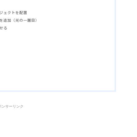
ブジェクトを配置
線を追加（光の一層目）
させる
ポンサーリンク